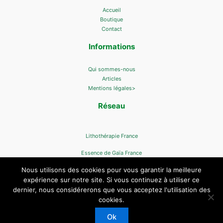
Accueil
Boutique
Contact
Informations
Qui sommes-nous
Articles
Mentions légales>
Réseau
Lithothérapie France
Essence de Gaïa France
Nous utilisons des cookies pour vous garantir la meilleure
expérience sur notre site. Si vous continuez à utiliser ce
dernier, nous considérerons que vous acceptez l'utilisation des
cookies.
Copyright © 2026 L'Essence De Gaia
Ok