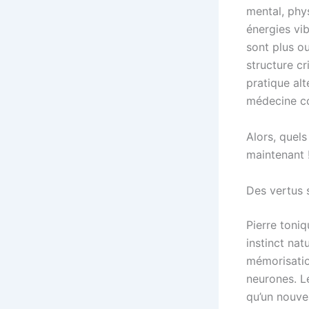
mental, phy
énergies vib
sont plus o
structure cr
pratique alt
médecine co
Alors, quels
maintenant 
Des vertus s
Pierre toniq
instinct nat
mémorisatio
neurones. Le
qu’un nouve