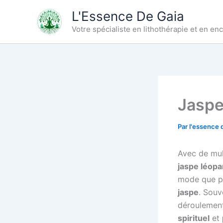
Aller
L'Essence De Gaia
au
Votre spécialiste en lithothérapie et en e
contenu
Jaspe 
Par
l'essence 
Avec de mul
jaspe léopa
mode que po
jaspe
. Souv
déroulement
spirituel
et