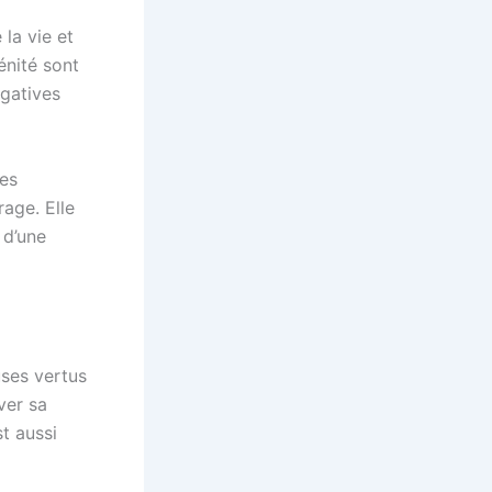
 la vie et
rénité sont
égatives
Les
rage. Elle
 d’une
uses vertus
ver sa
st aussi