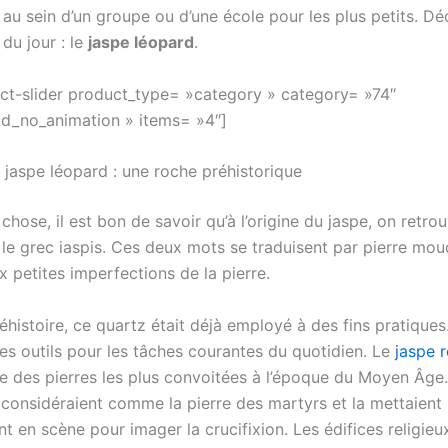
n au sein d’un groupe ou d’une école pour les plus petits. D
 du jour : le
jaspe léopard
.
t-slider product_type= »category » category= »74″
d_no_animation » items= »4″]
u jaspe léopard : une roche préhistorique
chose, il est bon de savoir qu’à l’origine du
jaspe
, on retrou
 le grec
iaspis
. Ces deux mots se traduisent par
pierre mou
ux petites imperfections de la pierre.
éhistoire, ce quartz était déjà employé à des fins pratiques. 
es outils pour les tâches courantes du quotidien. Le
jaspe 
’une des pierres les plus convoitées à l’époque du Moyen Âge
a considéraient comme la
pierre des martyrs
et la mettaient
t en scène pour imager la crucifixion. Les édifices religieu