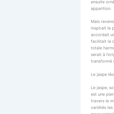
ensuite orné
apparition.
Mais revenon
inspirait le
accordait un
facilitait l
totale harm
serait à l’o
transformé 
Le jaspe léo
Le jaspe, so
est une pie
travers le m
variétés les
monocristal