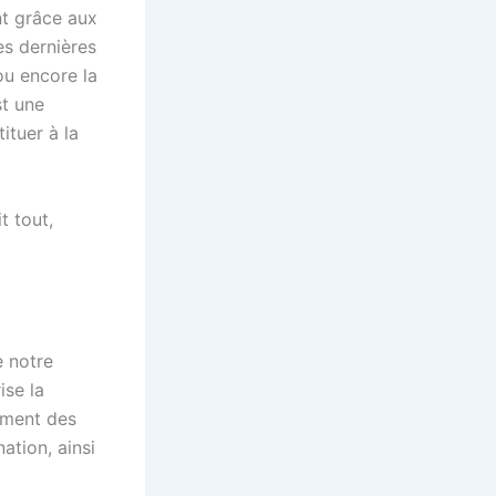
nt grâce aux
es dernières
ou encore la
st une
ituer à la
t tout,
 notre
ise la
ement des
ation, ainsi