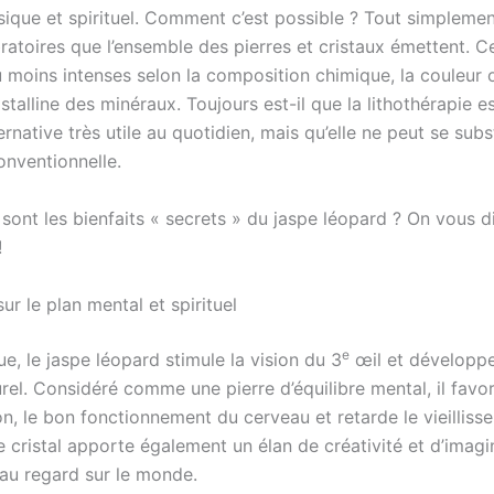
sique et spirituel. Comment c’est possible ? Tout simpleme
ratoires que l’ensemble des pierres et cristaux émettent. C
u moins intenses selon la composition chimique, la couleur 
istalline des minéraux. Toujours est-il que la lithothérapie e
ernative très utile au quotidien, mais qu’elle ne peut se subst
nventionnelle.
 sont les bienfaits « secrets » du jaspe léopard ? On vous di
!
ur le plan mental et spirituel
e
ue, le jaspe léopard stimule la vision du 3
œil et développe
urel. Considéré comme une pierre d’équilibre mental, il favor
n, le bon fonctionnement du cerveau et retarde le vieilliss
 cristal apporte également un élan de créativité et d’imagin
au regard sur le monde.