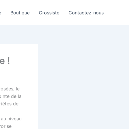
e
Boutique
Grossiste
Contactez-nous
e !
osées, le
inte de la
riétés de
 au niveau
vorise