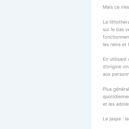
Mais ce n’es
La lithothér
sur le bas v
fonctionneme
les reins et
En utilisant
d’origine vi
aux personn
Plus général
quotidienne
et les adole
Le jaspe : l