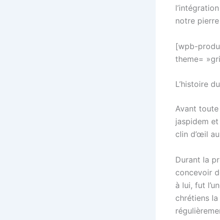
l’intégratio
notre pierre
[wpb-produc
theme= »gri
L’histoire d
Avant toute 
jaspidem
et
clin d’œil a
Durant la pr
concevoir d
à lui, fut l
chrétiens l
régulièremen