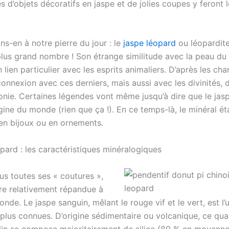
s d’objets décoratifs en jaspe et de jolies coupes y feront l
s-en à notre pierre du jour : le
jaspe léopard
ou
léopardit
 plus grand nombre ! Son étrange similitude avec la peau du 
 lien particulier avec les esprits animaliers. D’après les cha
a connexion avec ces derniers, mais aussi avec les divinités, 
onie. Certaines légendes vont même jusqu’à dire que le jas
rigine du monde (rien que ça !). En ce temps-là, le minéral ét
en bijoux ou en ornements.
pard : les caractéristiques minéralogiques
us toutes ses « coutures »,
rre relativement répandue à
onde. Le jaspe sanguin, mêlant le rouge vif et le vert, est l
 plus connues. D’origine sédimentaire ou volcanique, ce qua
lin se compose majoritairement de silice (80 % en moyenne