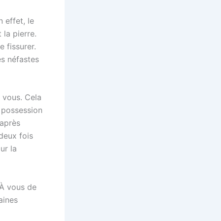
 effet, le
la pierre.
 fissurer.
es néfastes
r vous. Cela
e possession
 après
deux fois
ur la
 À vous de
aines