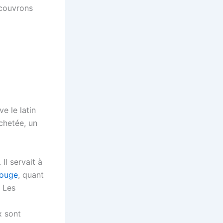
écouvrons
ve le latin
chetée
, un
Il servait à
rouge
, quant
. Les
x sont