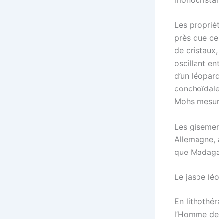
Les propriét
près que cel
de cristaux,
oscillant en
d’un léopard
conchoïdale 
Mohs mesura
Les gisemen
Allemagne, a
que Madaga
Le jaspe léo
En lithothér
l’Homme dep