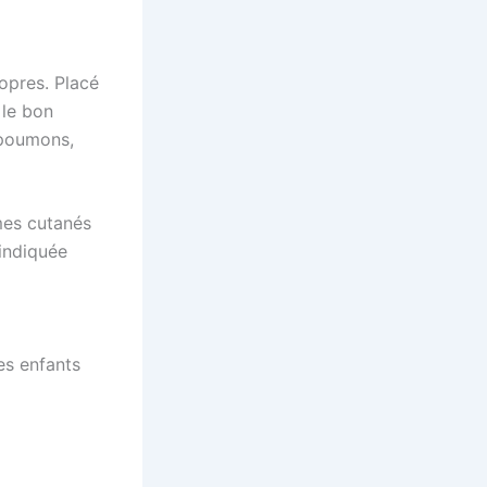
ropres. Placé
 le bon
s poumons,
èmes cutanés
 indiquée
es enfants