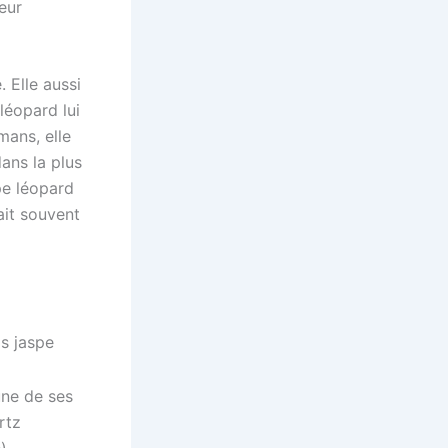
eur
e
. Elle aussi
léopard lui
mans, elle
dans la plus
pe léopard
ait souvent
’une de ses
rtz
).