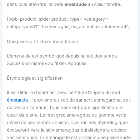
sans plus attendre, la belle
émeraude
au cœur tendre.
[wpb-product-slider product_type= »category »
category= »81″ theme= »grid_no_animation » items= »4″]
Une pierre à l’histoire toute tracée
L’émeraude est symbolique depuis la nuit des temps.
Suivez son histoire au fil des époques.
Étymologie et signification
Il est difficile d’identifier avec certitude l’origine du mot
émeraude
. Il proviendrait soit du sanscrit
açmagarbha
, soit
du persan
zamarut
. Tous deux ont pour signification le
cœur de pierre
. Le mot grec
smaragdos
ou
gemme verte
dérive de ces termes anciens. Ces racines étymologiques
évolueront vers le latin
smaragdus
qui désigne la couleur
vert émeraude. La smaragdite est d’ailleurs une pierre verte