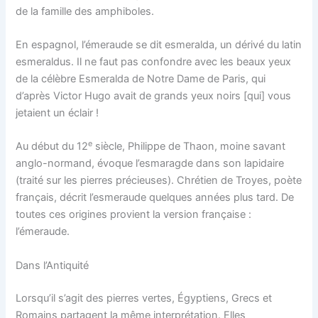
de la famille des amphiboles.
En espagnol, l’émeraude se dit
esmeralda
, un dérivé du latin
esmeraldus
. Il ne faut pas confondre avec les beaux yeux
de la célèbre Esmeralda de Notre Dame de Paris, qui
d’après Victor Hugo avait de
grands yeux noirs [qui] vous
jetaient un éclair
!
e
Au début du 12
siècle, Philippe de Thaon, moine savant
anglo-normand, évoque l’
esmaragde
dans son lapidaire
(traité sur les pierres précieuses). Chrétien de Troyes, poète
français, décrit l’
esmeraude
quelques années plus tard. De
toutes ces origines provient la version française :
l’émeraude.
Dans l’Antiquité
Lorsqu’il s’agit des pierres vertes, Égyptiens, Grecs et
Romains partagent la même interprétation. Elles