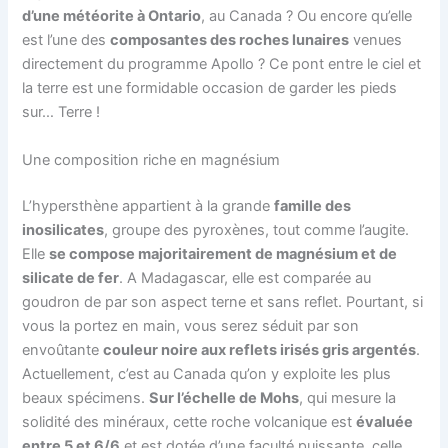
d’une météorite à Ontario
, au Canada ? Ou encore qu’elle
est l’une des
composantes des roches lunaires
venues
directement du programme Apollo ? Ce pont entre le ciel et
la terre est une formidable occasion de garder les pieds
sur… Terre !
Une composition riche en magnésium
L’hypersthène appartient à la grande
famille des
inosilicates
, groupe des pyroxènes, tout comme l’augite.
Elle
se compose majoritairement de magnésium et de
silicate de fer
. A Madagascar, elle est comparée au
goudron de par son aspect terne et sans reflet. Pourtant, si
vous la portez en main, vous serez séduit par son
envoûtante
couleur noire aux reflets irisés gris argentés
.
Actuellement, c’est au Canada qu’on y exploite les plus
beaux spécimens.
Sur l’échelle de Mohs
, qui mesure la
solidité des minéraux, cette roche volcanique est
évaluée
entre 5 et 6/6
et est dotée d’une faculté puissante, celle