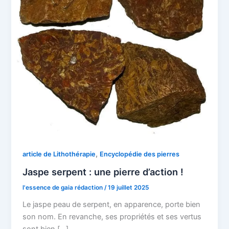
,
article de Lithothérapie
Encyclopédie des pierres
Jaspe serpent : une pierre d’action !
l'essence de gaia rédaction
/
19 juillet 2025
Le jaspe peau de serpent, en apparence, porte bien
son nom. En revanche, ses propriétés et ses vertus
sont bien […]