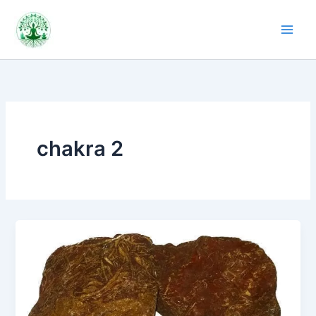
Aller
au
contenu
chakra 2