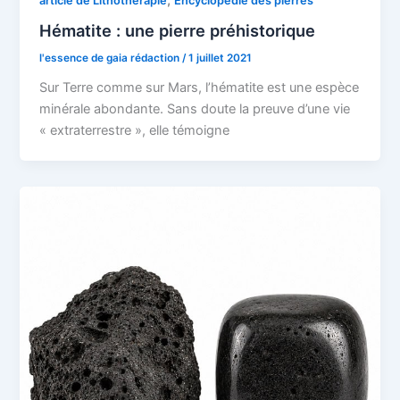
article de Lithothérapie
Encyclopédie des pierres
Hématite : une pierre préhistorique
l'essence de gaia rédaction
/
1 juillet 2021
Sur Terre comme sur Mars, l’hématite est une espèce
minérale abondante. Sans doute la preuve d’une vie
« extraterrestre », elle témoigne