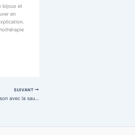
 bijoux et
uver en
xplication.
thothérapie
SUIVANT
Purifiez votre maison avec la sauge blanche: Conseils et astuces