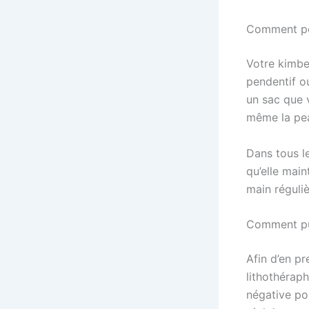
Comment por
Votre kimbe
pendentif ou
un sac que v
même la pea
Dans tous l
qu’elle main
main réguli
Comment pur
Afin d’en pr
lithothérap
négative po