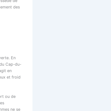
possède de
ppement des
verte. En
e du Cap-du-
agit en
eux et froid
ert ou de
hes
emmes ne se