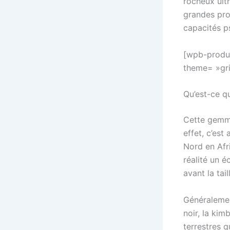
rocheux ult
grandes pro
capacités p
[wpb-produc
theme= »gri
Qu’est-ce qu
Cette gemme
effet, c’est
Nord en Afri
réalité un é
avant la tail
Généralemen
noir, la kim
terrestres 