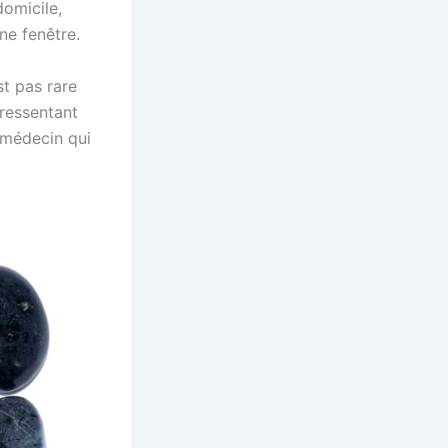
domicile,
ne fenêtre.
st pas rare
 ressentant
 médecin qui