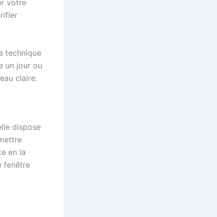
er votre
ifier
la technique
e un jour ou
eau claire.
elle dispose
mettre
te en la
e fenêtre