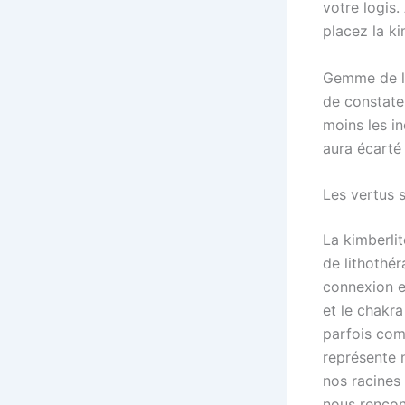
votre logis.
placez la k
Gemme de lit
de constate
moins les i
aura écarté
Les vertus s
La kimberli
de lithothér
connexion e
et le chakra
parfois com
représente 
nos racines 
nous rencon