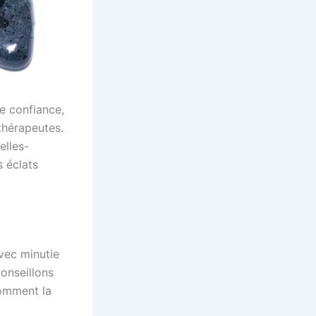
de confiance,
thérapeutes.
elles-
 éclats
vec minutie
conseillons
comment la