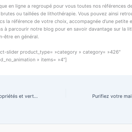
que en ligne a regroupé pour vous toutes nos références de
rutes ou taillées de lithothérapie. Vous pouvez ainsi retro
ics la référence de votre choix, accompagnée d’une petite e
s à parcourir notre blog pour en savoir davantage sur la li
en-être en général.
t-slider product_type= »category » category= »426″
d_no_animation » items= »4″]
L’Abalone, ses propriétés et vertus en Lithothérapie