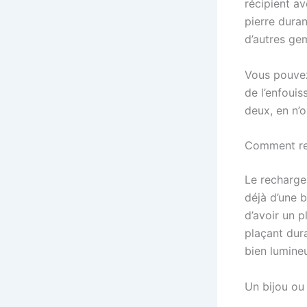
récipient av
pierre duran
d’autres ge
Vous pouvez
de l’enfouis
deux, en n’o
Comment rec
Le rechargem
déjà d’une 
d’avoir un p
plaçant dura
bien lumine
Un bijou ou