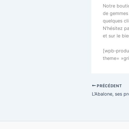
Notre bouti
de gemmes b
quelques cl
N’hésitez pa
et sur le bi
[wpb-produc
theme= »gri
PRÉCÉDENT