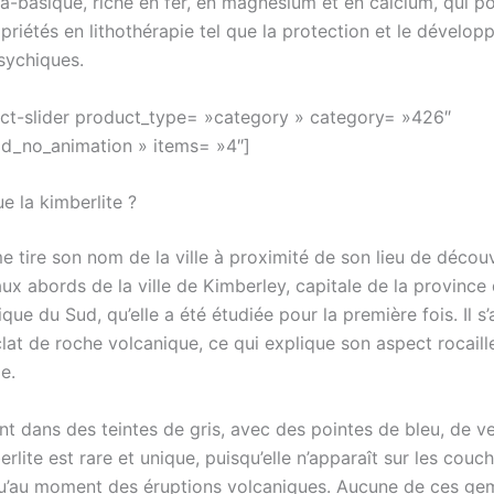
ra-basique, riche en fer, en magnésium et en calcium, qui 
priétés en lithothérapie tel que la protection et le dévelo
sychiques.
t-slider product_type= »category » category= »426″
d_no_animation » items= »4″]
e la kimberlite ?
 tire son nom de la ville à proximité de son lieu de décou
 aux abords de la ville de Kimberley, capitale de la provinc
que du Sud, qu’elle a été étudiée pour la première fois. Il s’
clat de roche volcanique, ce qui explique son aspect rocaill
le.
t dans des teintes de gris, avec des pointes de bleu, de v
berlite est rare et unique, puisqu’elle n’apparaît sur les couc
qu’au moment des éruptions volcaniques. Aucune de ces g