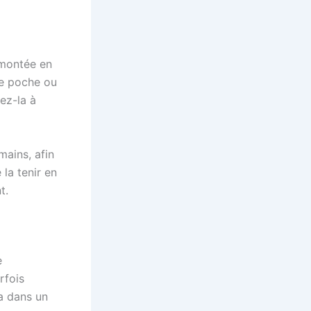
 montée en
ne poche ou
ez-la à
mains, afin
la tenir en
t.
e
rfois
a dans un