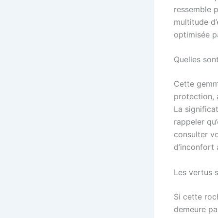
ressemble p
multitude d’
optimisée p
Quelles sont
Cette gemme
protection, 
La significa
rappeler qu’
consulter v
d’inconfort 
Les vertus s
Si cette roc
demeure pas