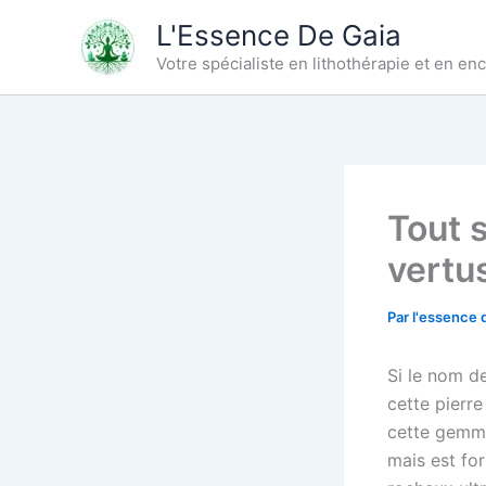
Aller
L'Essence De Gaia
au
Votre spécialiste en lithothérapie et en e
contenu
Tout s
vertu
Par
l'essence 
Si le nom de
cette pierr
cette gemme 
mais est fo