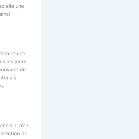
c elle une
ainsi
tien et une
s les jours.
 convient de
vitons à
ns
nnel, il n’en
otection de