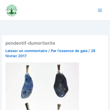
Aller
au
contenu
pendentif-dumortierite
Laisser un commentaire
/ Par
l'essence de gaia
/
28
février 2017