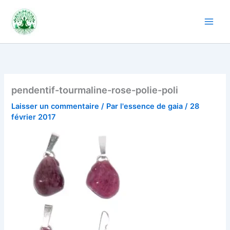
Aller
au
contenu
pendentif-tourmaline-rose-polie-poli
Laisser un commentaire
/ Par
l'essence de gaia
/
28
février 2017