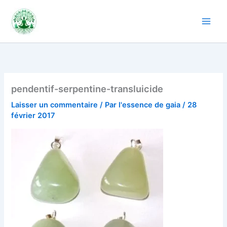
Aller
au
contenu
pendentif-serpentine-transluicide
Laisser un commentaire
/ Par
l'essence de gaia
/
28
février 2017