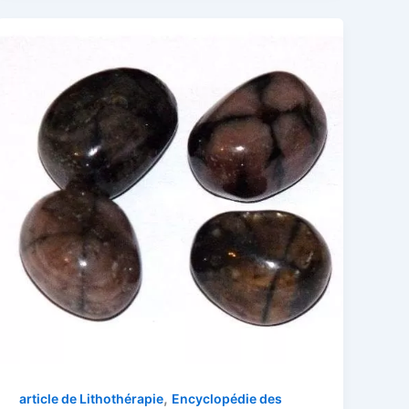
,
article de Lithothérapie
Encyclopédie des