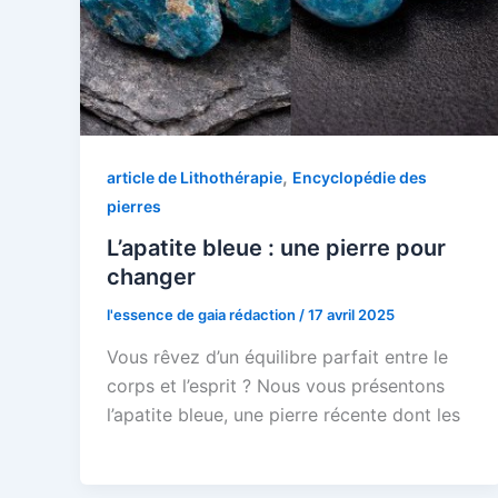
,
article de Lithothérapie
Encyclopédie des
pierres
L’apatite bleue : une pierre pour
changer
l'essence de gaia rédaction
/
17 avril 2025
Vous rêvez d’un équilibre parfait entre le
corps et l’esprit ? Nous vous présentons
l’apatite bleue, une pierre récente dont les