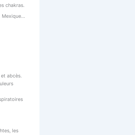
les chakras.
e, Mexique…
 et abcès.
uleurs
spiratoires
tes, les