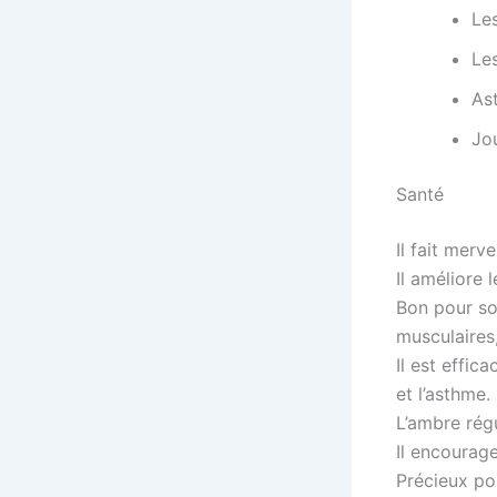
Les
Le
As
Jou
Santé
Il fait merve
Il améliore 
Bon pour so
musculaires,
Il est effic
et l’asthme.
L’ambre rég
Il encourag
Précieux po