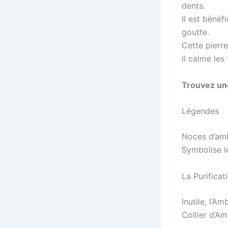
dents.
Il est bénéfi
goutte.
Cette pierr
Il calme les
Trouvez u
Légendes
Noces d’amb
Symbolise le
La Purificat
Inutile, l’Am
Collier d’A