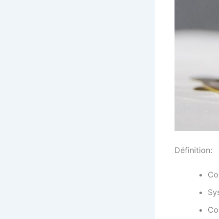
Définition:
Cou
Sys
Co