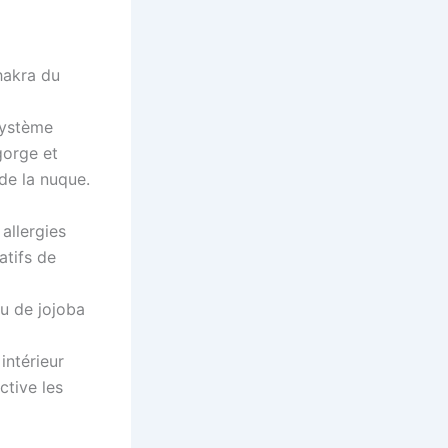
chakra du
 système
gorge et
 de la nuque.
allergies
atifs de
ou de jojoba
intérieur
ctive les