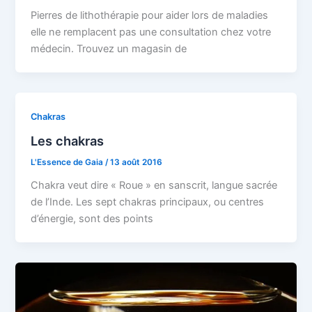
Pierres de lithothérapie pour aider lors de maladies
elle ne remplacent pas une consultation chez votre
médecin. Trouvez un magasin de
Chakras
Les chakras
L'Essence de Gaia
/
13 août 2016
Chakra veut dire « Roue » en sanscrit, langue sacrée
de l’Inde. Les sept chakras principaux, ou centres
d’énergie, sont des points