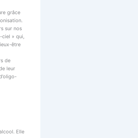
ure grâce
onisation.
rs sur nos
ciel » qui,
ieux-être
rs de
de leur
d’oligo-
lcool. Elle