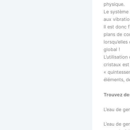
physique.
Le système é
aux vibratio
Il est donc 
plans de co
lorsqu’elle
global !
L’utilisatio
cristaux est
« quintessen
éléments, d
Trouvez d
L’eau de g
L’eau de gem