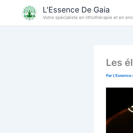
Aller
L'Essence De Gaia
au
Votre spécialiste en lithothérapie et en e
contenu
Les él
Par
L'Essence 