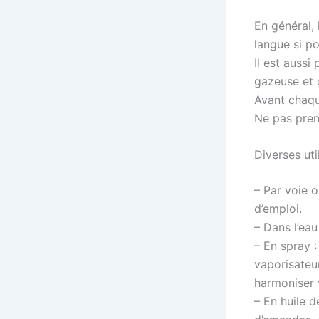
En général,
langue si po
Il est aussi
gazeuse et d
Avant chaque
Ne pas prend
Diverses uti
– Par voie 
d’emploi.
– Dans l’eau
– En spray 
vaporisateur
harmoniser 
– En huile d