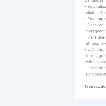
d’amandes, d
– En applica
l’élixir suffi
– En compres
– Dans l’eau
imprègnent 
– Dans une p
l’atmosphèr
– Utilisatio
d’arrosage. 
revitalisant
– Utilisatio
leur boisson
Trouvez des