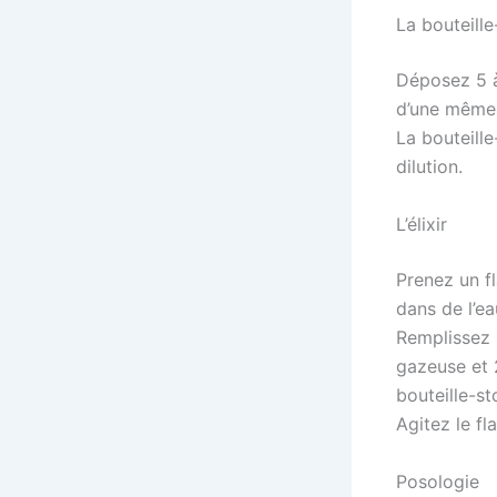
La bouteill
Déposez 5 à
d’une même q
La bouteille
dilution.
L’élixir
Prenez un fl
dans de l’ea
Remplissez l
gazeuse et 
bouteille-st
Agitez le fl
Posologie