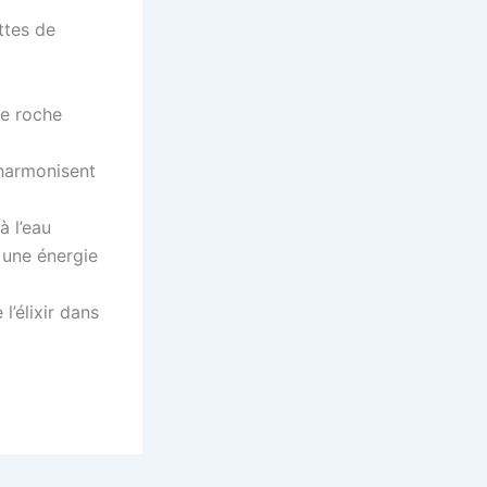
ttes de
 de roche
 harmonisent
à l’eau
e une énergie
l’élixir dans