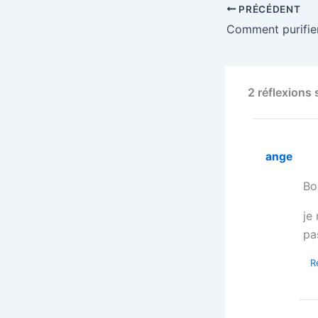
PRÉCÉDENT
Comment purifier 
2 réflexions 
ange
Bo
je
pas
R