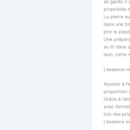
se garde 3 j
propriétés c
La pierre au
dans une bo
prix le plast
Une préparat
au lit dans 
jeun, cette 
L’essence-
Ajoutez à l
proportion 
Grâce à l’a
avec fermetu
loin des pri
L’essence mè