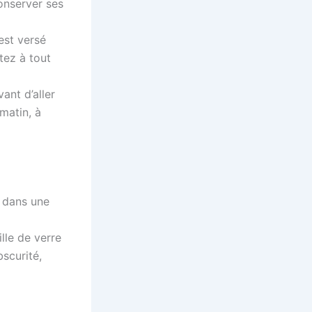
conserver ses
 est versé
tez à tout
ant d’aller
matin, à
e dans une
lle de verre
bscurité,