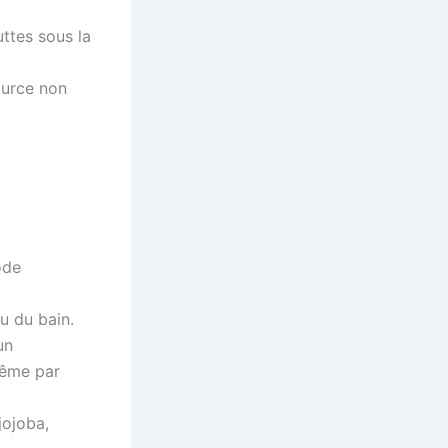
ttes sous la
ource non
ode
au du bain.
un
-même par
jojoba,