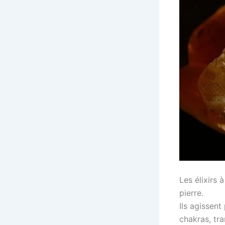
Les élixirs
pierre.
Ils agissent
chakras, tra