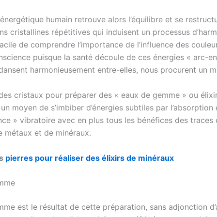
nergétique humain retrouve alors l’équilibre et se restruct
ns cristallines répétitives qui induisent un processus d’harm
facile de comprendre l’importance de l’influence des couleu
nscience puisque la santé découle de ces énergies « arc-en-
s dansent harmonieusement entre-elles, nous procurent un m
n des cristaux pour préparer des « eaux de gemme » ou élixi
 un moyen de s’imbiber d’énergies subtiles par l’absorption 
ce » vibratoire avec en plus tous les bénéfices des traces 
e métaux et de minéraux.
es
pierres pour réaliser des élixirs de minéraux
emme
me est le résultat de cette préparation, sans adjonction d’a