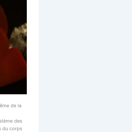
même de la
système des
es du corps