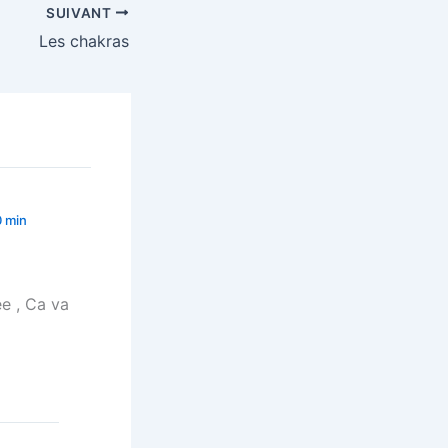
SUIVANT
Les chakras
0 min
ée , Ca va