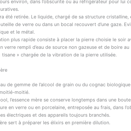
ours environ, dans l’obscurité ou au réfrigérateur pour lui 
uratives.
ra été retirée. Le liquide, chargé de sa structure cristalline,
uteille de verre ou dans un bocal recouvert d’une gaze. Evi
ique et le métal.
ion plus rapide consiste à placer la pierre choisie le soir av
un verre rempli d’eau de source non gazeuse et de boire au 
« tisane » chargée de la vibration de la pierre utilisée.
mère
’eau de gemme de l’alcool de grain ou du cognac biologiqu
moitié-moitié.
lcool, l’essence mère se conserve longtemps dans une boutei
re en verre ou en porcelaine, entreposée au frais, dans l’o
ses électriques et des appareils toujours branchés.
re sert à préparer les élixirs en première dilution.