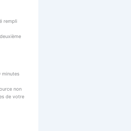
é rempli
n deuxième
0 minutes
source non
es de votre