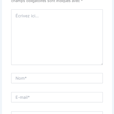
champs obligatoires sont indiqués avec
*
Écrivez
ici…
Nom*
E-
mail*
Site