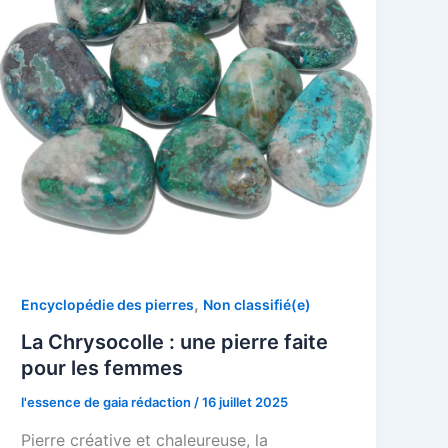
,
Encyclopédie des pierres
Non classifié(e)
La Chrysocolle : une pierre faite
pour les femmes
l'essence de gaia rédaction
/
16 juillet 2025
Pierre créative et chaleureuse, la