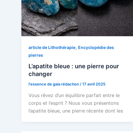
,
article de Lithothérapie
Encyclopédie des
pierres
L’apatite bleue : une pierre pour
changer
l'essence de gaia rédaction
/
17 avril 2025
Vous rêvez d’un équilibre parfait entre le
corps et l’esprit ? Nous vous présentons
l’apatite bleue, une pierre récente dont les