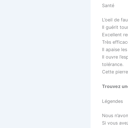
Santé
L’oeil de fa
Il guérit to
Excellent r
Très effica
Il apaise le
Il ouvre l’e
tolérance.
Cette pierr
Trouvez u
Légendes
Nous n’avon
Si vous ave