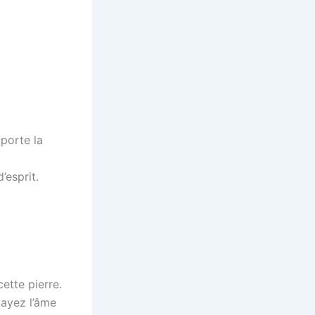
pporte la
’esprit.
ette pierre.
 ayez l’âme