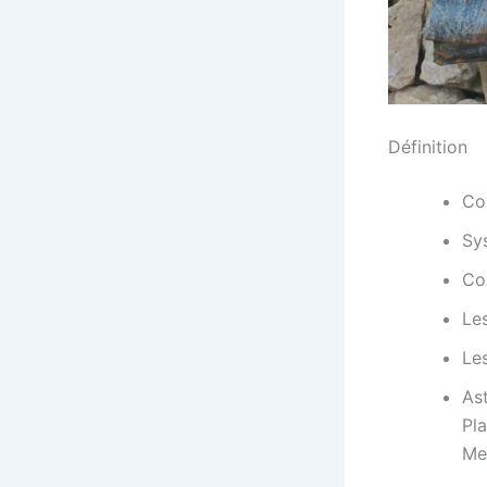
Définition
Cou
Sy
Co
Les
Les
As
Pl
Me